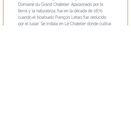
Domaine du Grand Châtelier. Apasionado por la
tierra y la naturaleza, fue en la década de 1870
cuando el bisabuelo François Lebas fue seducido
por el lugar. Se instala en Le Chatelier donde cultiva
la vid y el amor por el trabajo bien hecho. Fue así
como unas décadas después, el abuelo, luego el
padre, heredó la finca. Después de unos años junto a
su padre y gracias a sus estudios de viticultura y
enología, Patrick Lebas se hizo cargo de la finca en
1994. Impregnado de este amor por la tierra
transmitido de generación en generación, es un
placer que este viticultor de Vallet perpetúe hoy el
saber hacer y la pasión de toda una familia.